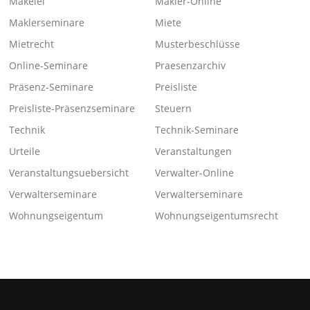
Makelei
Makler-Online
Maklerseminare
Miete
Mietrecht
Musterbeschlüsse
Online-Seminare
Praesenzarchiv
Präsenz-Seminare
Preisliste
Preisliste-Präsenzseminare
Steuern
Technik
Technik-Seminare
Urteile
Veranstaltungen
Veranstaltungsuebersicht
Verwalter-Online
Verwalterseminare
Verwalterseminare
Wohnungseigentum
Wohnungseigentumsrecht