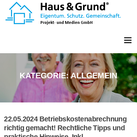
Zum
Inhalt
springen
Menü
KATEGORIE:
ALLGEMEIN
22.05.2024 Betriebskostenabrechnung
richtig gemacht! Rechtliche Tipps und
praktische Hinweise. Inkl.