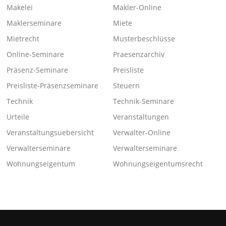
Makelei
Makler-Online
Maklerseminare
Miete
Mietrecht
Musterbeschlüsse
Online-Seminare
Praesenzarchiv
Präsenz-Seminare
Preisliste
Preisliste-Präsenzseminare
Steuern
Technik
Technik-Seminare
Urteile
Veranstaltungen
Veranstaltungsuebersicht
Verwalter-Online
Verwalterseminare
Verwalterseminare
Wohnungseigentum
Wohnungseigentumsrecht