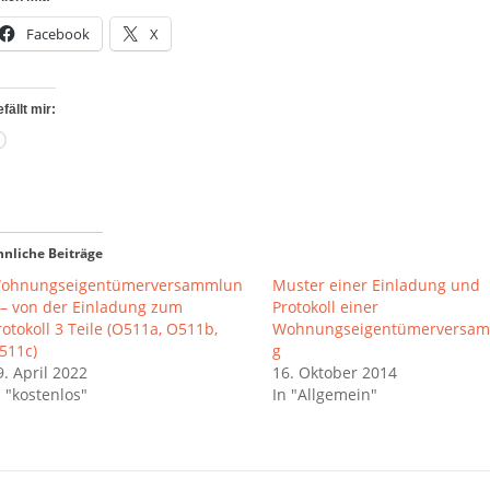
Facebook
X
fällt mir:
Wird
geladen …
hnliche Beiträge
ohnungseigentümerversammlun
Muster einer Einladung und
 – von der Einladung zum
Protokoll einer
rotokoll 3 Teile (O511a, O511b,
Wohnungseigentümerversa
511c)
g
9. April 2022
16. Oktober 2014
n "kostenlos"
In "Allgemein"