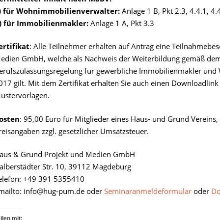
) für Wohnimmobilienverwalter:
Anlage 1 B, Pkt 2.3, 4.4.1, 4.
) für Immobilienmakler:
Anlage 1 A, Pkt 3.3
ertifikat
: Alle Teilnehmer erhalten auf Antrag eine Teilnahmeb
edien GmbH, welche als Nachweis der Weiterbildung gemäß dem 
erufszulassungsregelung für gewerbliche Immobilienmakler un
017 gilt. Mit dem Zertifikat erhalten Sie auch einen Downloadli
ustervorlagen.
osten
: 95,00 Euro für Mitglieder eines Haus- und Grund Vereins, 
reisangaben zzgl. gesetzlicher Umsatzsteuer.
aus & Grund Projekt und Medien GmbH
alberstädter Str. 10, 39112 Magdeburg
elefon: +49 391 5355410
mailto: info@hug-pum.de oder
Seminaranmeldeformular
oder
Do
ilen mit: