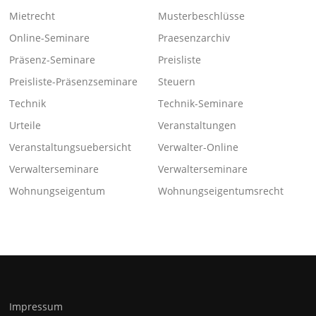
Mietrecht
Musterbeschlüsse
Online-Seminare
Praesenzarchiv
Präsenz-Seminare
Preisliste
Preisliste-Präsenzseminare
Steuern
Technik
Technik-Seminare
Urteile
Veranstaltungen
Veranstaltungsuebersicht
Verwalter-Online
Verwalterseminare
Verwalterseminare
Wohnungseigentum
Wohnungseigentumsrecht
Impressum