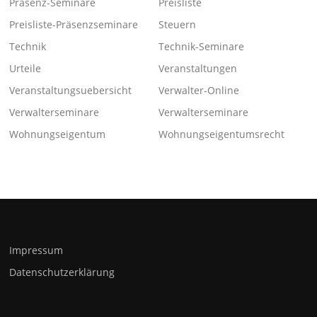
Präsenz-Seminare
Preisliste
Preisliste-Präsenzseminare
Steuern
Technik
Technik-Seminare
Urteile
Veranstaltungen
Veranstaltungsuebersicht
Verwalter-Online
Verwalterseminare
Verwalterseminare
Wohnungseigentum
Wohnungseigentumsrecht
Impressum
Datenschutzerklärung