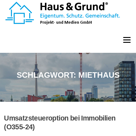
Zum
Inhalt
springen
Menü
SCHLAGWORT:
MIETHAUS
Umsatzsteueroption bei Immobilien
(O355-24)